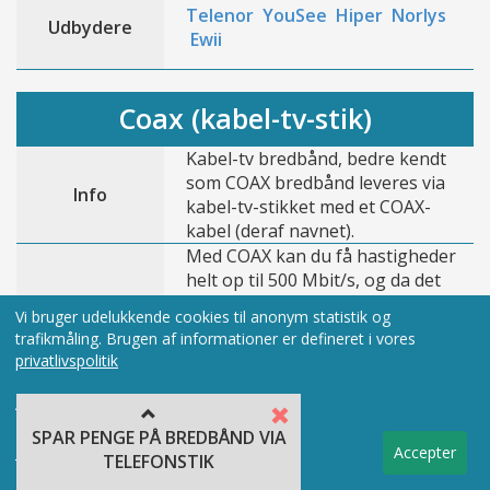
Telenor
YouSee
Hiper
Norlys
Udbydere
Ewii
Coax (kabel-tv-stik)
Kabel-tv bredbånd, bedre kendt
som COAX bredbånd leveres via
Info
kabel-tv-stikket med et COAX-
kabel (deraf navnet).
Med COAX kan du få hastigheder
helt op til 500 Mbit/s, og da det
Hastighed
leveres igennem dit tv-stik
Vi bruger udelukkende cookies til anonym statistik og
behøver du ikke yderligere
trafikmåling. Brugen af informationer er defineret i vores
kabling, som ved f.eks. fiber.
privatlivspolitik
Andre brugere udenfor
husstanden / virksomheden kan til
Accepterer du brugen af cookies?
Flere
en vis grad have indflydelse på din
SPAR PENGE PÅ BREDBÅND VIA
brugere
hastighed. Det er dog ikke en
Tilpas cookies
Accepter
TELEFONSTIK
indflydelse du vil lægge meget