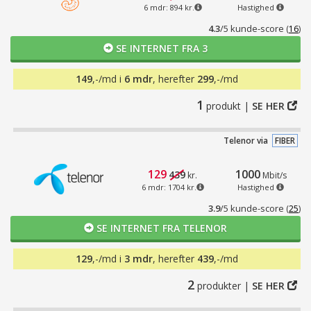
6 mdr: 894 kr.
Hastighed
4.3
/5 kunde-score
(
16
)
SE INTERNET FRA 3
149
,-/md i
6 mdr
, herefter
299
,-/md
1
produkt |
SE HER
Telenor via
FIBER
129
1000
439
kr.
Mbit/s
6 mdr: 1704 kr.
Hastighed
3.9
/5 kunde-score
(
25
)
SE INTERNET FRA TELENOR
129
,-/md i
3 mdr
, herefter
439
,-/md
2
produkter |
SE HER