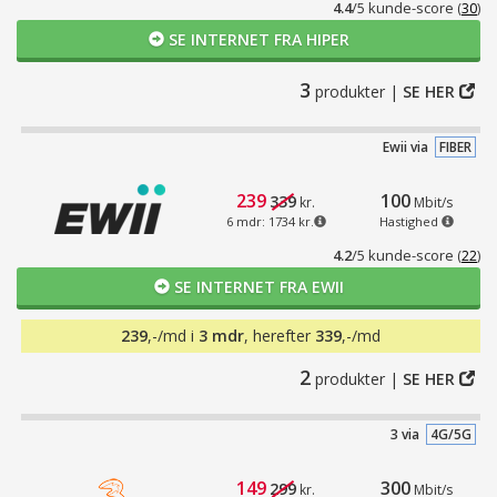
4.4
/5 kunde-score
(
30
)
SE INTERNET FRA HIPER
3
produkter |
SE HER
Ewii via
FIBER
239
100
339
kr.
Mbit/s
6 mdr: 1734 kr.
Hastighed
4.2
/5 kunde-score
(
22
)
SE INTERNET FRA EWII
239
,-/md i
3 mdr
, herefter
339
,-/md
2
produkter |
SE HER
3 via
4G/5G
149
300
299
kr.
Mbit/s