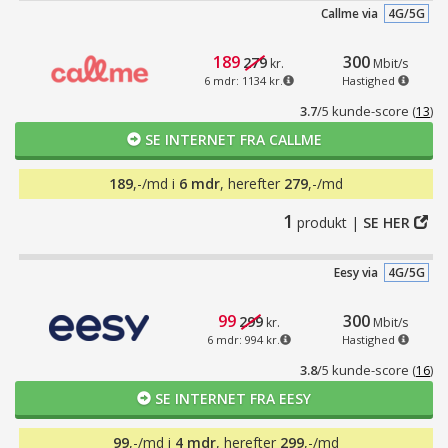
Callme via
4G/5G
189
300
279
kr.
Mbit/s
6 mdr: 1134 kr.
Hastighed
3.7
/5 kunde-score
(
13
)
SE INTERNET FRA CALLME
189
,-/md i
6 mdr
, herefter
279
,-/md
1
produkt |
SE HER
Eesy via
4G/5G
99
300
299
kr.
Mbit/s
6 mdr: 994 kr.
Hastighed
3.8
/5 kunde-score
(
16
)
SE INTERNET FRA EESY
99
,-/md i
4 mdr
, herefter
299
,-/md