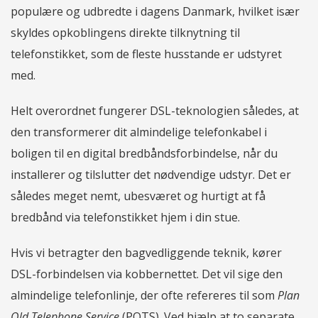
populære og udbredte i dagens Danmark, hvilket især
skyldes opkoblingens direkte tilknytning til
telefonstikket, som de fleste husstande er udstyret
med.
Helt overordnet fungerer DSL-teknologien således, at
den transformerer dit almindelige telefonkabel i
boligen til en digital bredbåndsforbindelse, når du
installerer og tilslutter det nødvendige udstyr. Det er
således meget nemt, ubesværet og hurtigt at få
bredbånd via telefonstikket hjem i din stue.
Hvis vi betragter den bagvedliggende teknik, kører
DSL-forbindelsen via kobbernettet. Det vil sige den
almindelige telefonlinje, der ofte refereres til som
Plan
Old Telephone Service
(POTS). Ved hjælp at to separate