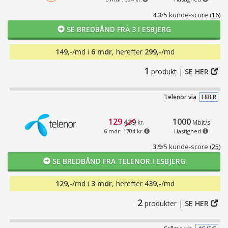
4.3
/5 kunde-score
(
16
)
SE BREDBÅND FRA 3 I ESBJERG
149
,-/md i
6 mdr
, herefter
299
,-/md
1
produkt |
SE HER
Telenor via
FIBER
129
1000
439
kr.
Mbit/s
6 mdr: 1704 kr.
Hastighed
3.9
/5 kunde-score
(
25
)
SE BREDBÅND FRA TELENOR I ESBJERG
129
,-/md i
3 mdr
, herefter
439
,-/md
2
produkter |
SE HER