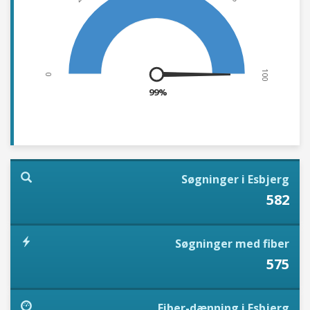
100
0
99%
Søgninger i Esbjerg
582
Søgninger med fiber
575
Fiber-dænning i Esbjerg