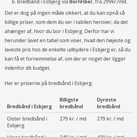
Bredbånd i Esbjerg via
BornFiber
, fra 299kr./md.
Det er dog på ingen måde sikkert, at du kan opnå så
billige priser, som dem du ser i tabllen herover, da det
ahænger af, hvor du bor i Esbjerg. Derfor har vi
herunder lavet en tabel som viser, hvad den højeste og
laveste pris hos de enkelte udbydere i Esbjerg er, så du
kan få et fornemmelse af, om der er noget der ligger
indenfor dit budget.
Her er priserne på bredbånd i Esbjerg:
Billigste
Dyreste
Bredbånd i Esbjerg
bredbånd
bredbånd
Oister bredbånd i
279 kr. / md
279 kr. / md
Esbjerg