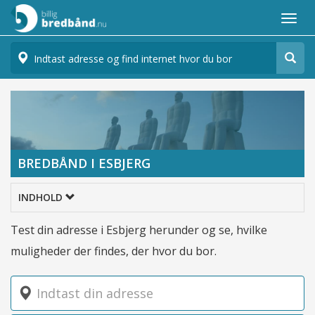
Togg
navi
BREDBÅND I ESBJERG
>
Byer
Bredbånd i Esbjerg
INDHOLD
Test din adresse i Esbjerg herunder og se, hvilke
muligheder der findes, der hvor du bor.