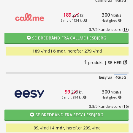
Callme via
4G/5G
189
300
279
kr.
Mbit/s
6 mdr: 1134 kr.
Hastighed
3.7
/5 kunde-score
(
13
)
SE BREDBÅND FRA CALLME I ESBJERG
189
,-/md i
6 mdr
, herefter
279
,-/md
1
produkt |
SE HER
Eesy via
4G/5G
99
300
299
kr.
Mbit/s
6 mdr: 994 kr.
Hastighed
3.8
/5 kunde-score
(
16
)
SE BREDBÅND FRA EESY I ESBJERG
99
,-/md i
4 mdr
, herefter
299
,-/md