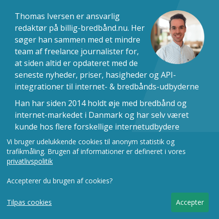
Thomas Iversen er ansvarlig
redaktør på billig-bredbånd.nu. Her
søger han sammen med et mindre
team af freelance journalister for,
at siden altid er opdateret med de
seneste nyheder, priser, hasigheder og API-
integrationer til internet- & bredbånds-udbyderne
Han har siden 2014 holdt øje med bredbånd og
internet-markedet i Danmark og har selv været
kunde hos flere forskellige internetudbydere
igennem årene. Han har skrevet og udgivet flere
Vi bruger udelukkende cookies til anonym statistik og
hundrede artikler om internet & bredbånd, både
trafikmåling. Brugen af informationer er defineret i vores
privatlivspolitik
her på siden og på medier som Jyllands Posten og
Jyske Vestkysten.
Accepterer du brugen af cookies?
Fokus
Tilpas cookies
Accepter
Hos billig-bredbånd.nu fokuserer vi