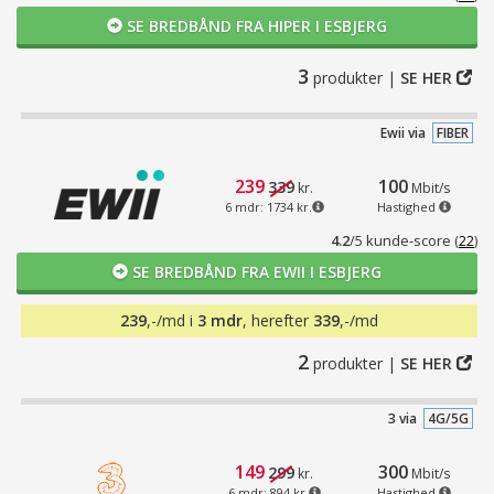
SE BREDBÅND FRA HIPER I ESBJERG
3
produkter |
SE HER
Ewii via
FIBER
239
100
339
kr.
Mbit/s
6 mdr: 1734 kr.
Hastighed
4.2
/5 kunde-score
(
22
)
SE BREDBÅND FRA EWII I ESBJERG
239
,-/md i
3 mdr
, herefter
339
,-/md
2
produkter |
SE HER
3 via
4G/5G
149
300
299
kr.
Mbit/s
6 mdr: 894 kr.
Hastighed