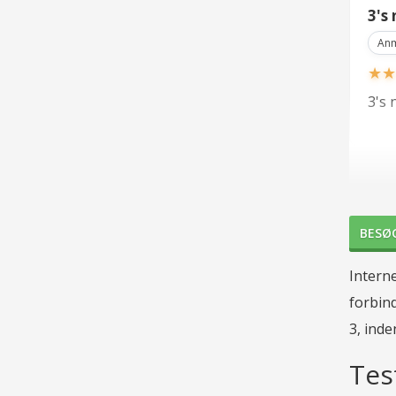
3's
Anm
★
★
3's 
Jeg 
Anm
BESØ
★
★
Interne
Jeg 
forbind
Inst
3, inde
hast
Tes