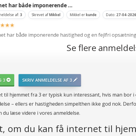
 net har både imponerende ...
eldelse af:
3
Skrevet af
Mikkel
Mikkel er
kunde
Dato:
27-04-202
★
★
★
net har både imponerende hastighed og en fejlfri opsætning! 
Se flere anmelde
var lidt skeptisk, da jeg ...
eldelse af:
3
Skrevet af
Mikkel Falkenborg
Mikkel Falkenborg er
kund
G 3
SKRIV ANMELDELSE AF 3
★
★
★
t til hjemmet fra 3 er typisk kun interessant, hvis man bor i
var lidt skeptisk, da jeg skiftede til 3 internet, men jeg må 
else – ellers er hastigheden simpelthen ikke god nok. Derfor
allationsprocessen var nem og hurtig, og internettet kører r
n du læse videre i vores anmeldelse.
igheden, men kundeservicen var hjælpsom og fik det løst. Alt i 
t, om du kan få internet til hje