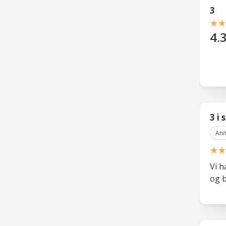
3
★
★
4.
3 i
Anm
★
★
Vi h
og b