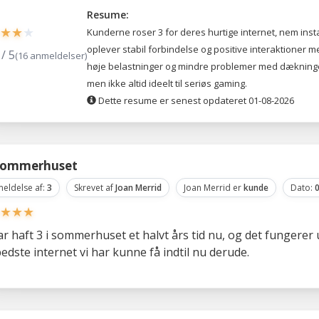
Resume:
★
★
★
Kunderne roser 3 for deres hurtige internet, nem ins
3
oplever stabil forbindelse og positive interaktioner 
/ 5
(16 anmeldelser)
høje belastninger og mindre problemer med dækningen. Fo
men ikke altid ideelt til seriøs gaming.
Dette resume er senest opdateret 01-08-2026
 sommerhuset
eldelse af:
3
Skrevet af
Joan Merrid
Joan Merrid er
kunde
Dato:
0
★
★
★
ar haft 3 i sommerhuset et halvt års tid nu, og det fungerer u
edste internet vi har kunne få indtil nu derude.