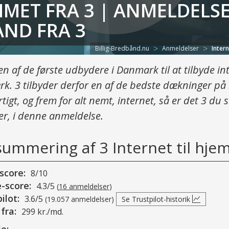
MMET FRA 3 | ANMELDELS
ÅND FRA 3
>
>
Billig-Bredbånd.nu
Anmeldelser
Inter
en af de første udbydere i Danmark til at tilbyde in
rk. 3 tilbyder derfor en af de bedste dækninger på 
tigt, og frem for alt nemt, internet, så er det 3 du
er, i denne anmeldelse.
ummering af 3 Internet til hje
score:
8/10
-score:
4.3/5
(
16 anmeldelser
)
ilot:
3.6/5
(19.057 anmeldelser)
Se Trustpilot-historik
 fra:
299 kr./md.