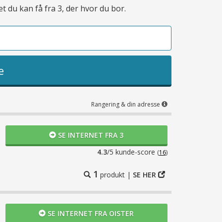
t du kan få fra 3, der hvor du bor.
e
Dato:
11-03-2026
en har været stabil uden de store problemer.
e
en når de gør, er de flink nok. Alt i alt en
Rangering & din adresse
SE INTERNET FRA 3
4.3
/5 kunde-score
(
16
)
6
1
produkt |
SE HER
hjælpsomme og hurtige svartider. Totalt
SE INTERNET FRA OISTER