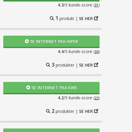
4.3
/5 kunde-score
(
31
)
1
produkt |
SE HER
SE INTERNET FRA HIPER
er de ikke. Jeg tager en fiberløsning
4.4
/5 kunde-score
(
30
)
3
produkter |
SE HER
SE INTERNET FRA EWII
4.2
/5 kunde-score
(
22
)
to:
11-11-2025
2
produkter |
SE HER
ret betydeligt lettere at opsætte en hvad
 indtil nu - meget tilfreds!