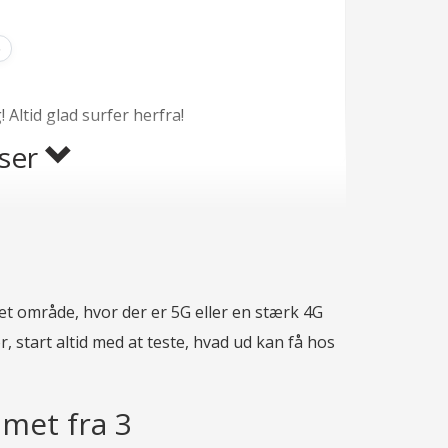
6
Altid glad surfer herfra!
lser
e
Dato:
25-03-2026
 et område, hvor der er 5G eller en stærk 4G
indrømme, det har været en positiv oplevelse.
, start altid med at teste, hvad ud kan få hos
et stabilt. Har oplevet nogle små hakker i
alt, ret tilfreds!
mmet fra 3