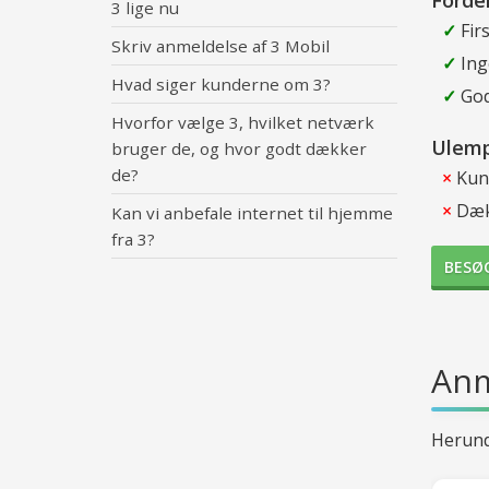
Fordel
3 lige nu
✓
Firs
Skriv anmeldelse af 3 Mobil
✓
Ing
Hvad siger kunderne om 3?
✓
God
Hvorfor vælge 3, hvilket netværk
Ulemp
bruger de, og hvor godt dækker
de?
×
Kun 
×
Dækk
Kan vi anbefale internet til hjemme
fra 3?
BESØ
Anm
Herund