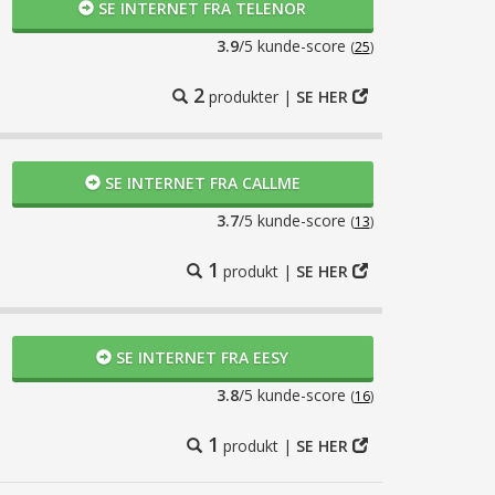
SE INTERNET FRA TELENOR
3.9
/5 kunde-score
(
25
)
2
produkter |
SE HER
Dato:
06-11-2025
SE INTERNET FRA CALLME
 gange. Stabilt og hurtigt – især med 5G.
3.7
/5 kunde-score
(
13
)
1
produkt |
SE HER
SE INTERNET FRA EESY
o:
01-10-2025
3.8
/5 kunde-score
(
16
)
1
10 minutter. Billigt og nemt.
produkt |
SE HER