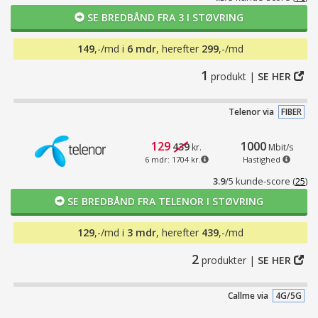
SE BREDBÅND FRA 3 I STØVRING
149
,-/md i
6 mdr
, herefter
299
,-/md
1
produkt |
SE HER
Telenor via
FIBER
129
1000
439
kr.
Mbit/s
6 mdr: 1704 kr.
Hastighed
3.9
/5 kunde-score
(
25
)
SE BREDBÅND FRA TELENOR I STØVRING
129
,-/md i
3 mdr
, herefter
439
,-/md
2
produkter |
SE HER
Callme via
4G/5G