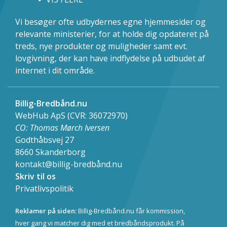
Kundetilfredshed
Aktuelle tilbud
Vi besøger ofte udbydernes egne hjemmesider og
Oprettelse, gebyrer og
relevante ministerier, for at holde dig opdateret på
binding
treds, nye produkter og muligheder samt evt.
Dækning & tilgængelighed
lovgivning, der kan have indflydelse på udbudet af
internet i dit område.
Billig-Bredbånd.nu
WebHub ApS (CVR: 36072970)
CO: Thomas Mørch Iversen
Godthåbsvej 27
8660
Skanderborg
kontakt@billig-bredbånd.nu
Skriv til os
Privatlivspolitik
Reklamer på siden:
Billig-Bredbånd.nu får kommission,
hver gang vi matcher dig med et bredbåndsprodukt. På