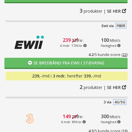
3
produkter |
SE HER
Ewii via
FIBER
239
100
339
kr.
Mbit/s
6 mdr: 1734 kr.
Hastighed
4.2
/5 kunde-score
(
22
)
SE BREDBÅND FRA EWII I STØVRING
239
,-/md i
3 mdr
, herefter
339
,-/md
2
produkter |
SE HER
3 via
4G/5G
149
300
299
kr.
Mbit/s
6 mdr: 894 kr.
Hastighed
4.3
/5 kunde-score
(
16
)