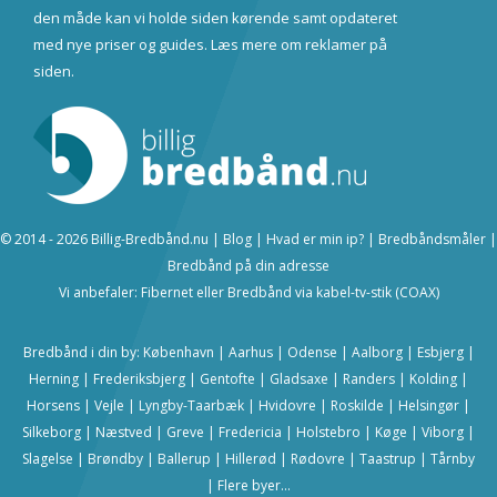
den måde kan vi holde siden kørende samt opdateret
med nye priser og guides.
Læs mere om reklamer på
siden
.
© 2014 - 2026 Billig-Bredbånd.nu |
Blog
|
Hvad er min ip?
|
Bredbåndsmåler
|
Bredbånd på din adresse
Vi anbefaler:
Fibernet
eller
Bredbånd via kabel-tv-stik (COAX)
Bredbånd i din by:
København
|
Aarhus
|
Odense
|
Aalborg
|
Esbjerg
|
Herning
|
Frederiksbjerg
|
Gentofte
|
Gladsaxe
|
Randers
|
Kolding
|
Horsens
|
Vejle
|
Lyngby-Taarbæk
|
Hvidovre
|
Roskilde
|
Helsingør
|
Silkeborg
|
Næstved
|
Greve
|
Fredericia
|
Holstebro
|
Køge
|
Viborg
|
Slagelse
|
Brøndby
|
Ballerup
|
Hillerød
|
Rødovre
|
Taastrup
|
Tårnby
|
Flere byer...