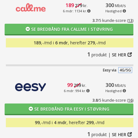
189
300
279
kr.
Mbit/s
6 mdr: 1134 kr.
Hastighed
3.7
/5 kunde-score
(
13
)
SE BREDBÅND FRA CALLME I STØVRING
189
,-/md i
6 mdr
, herefter
279
,-/md
1
produkt |
SE HER
Eesy via
4G/5G
99
300
299
kr.
Mbit/s
6 mdr: 994 kr.
Hastighed
3.8
/5 kunde-score
(
16
)
SE BREDBÅND FRA EESY I STØVRING
99
,-/md i
4 mdr
, herefter
299
,-/md
1
produkt |
SE HER