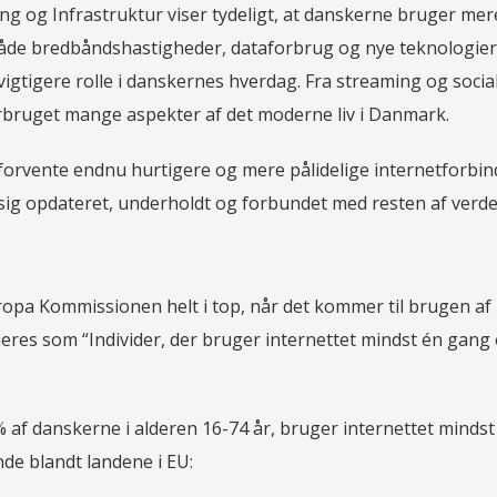
ng og Infrastruktur viser tydeligt, at danskerne bruger mere
 både bredbåndshastigheder, dataforbrug og nye teknologie
g vigtigere rolle i danskernes hverdag. Fra streaming og socia
orbruget mange aspekter af det moderne liv i Danmark.
forvente endnu hurtigere og mere pålidelige internetforbind
de sig opdateret, underholdt og forbundet med resten af verde
ropa Kommissionen helt i top, når det kommer til brugen af
ineres som “Individer, der bruger internettet mindst én gang
 af danskerne i alderen 16-74 år, bruger internettet mindst
nde blandt landene i EU: