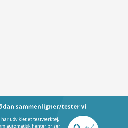
ådan sammenligner/tester vi
i har udviklet et testværktøj,
om automatisk henter priser