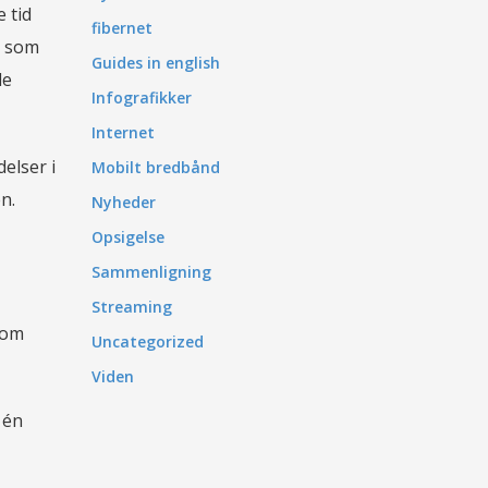
 tid
fibernet
r som
Guides in english
le
Infografikker
Internet
elser i
Mobilt bredbånd
n.
Nyheder
Opsigelse
Sammenligning
Streaming
 om
Uncategorized
Viden
 én