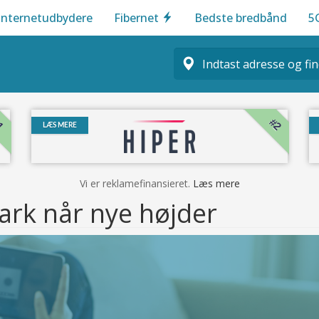
Internetudbydere
Fibernet
Bedste bredbånd
5
1
#2
LÆS MERE
Vi er reklamefinansieret.
Læs mere
ark når nye højder