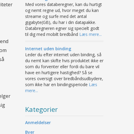
iteter
Med vores databeregner, kan du hurtigt
og nemt regne ud, hvor meget du kan
streame og surfe med det antal
gigabyte(GB), du har i din datapakke.
Databregneren egner sig specielt godt
til dig med mobilt bredbånd
Læs mere...
 end
Internet uden binding
som
Leder du efter internet uden binding, så
så
du nemt kan skifte hvis produktet ikke er
som du forventer eller fordi du bare vil
have en hurtigere hastighed? Så se
vores oversigt over bredbåndsudbydere,
som ikke har en bindingsperiode
Læs
mere...
ælger
sig
Kategorier
Anmeldelser
Byer