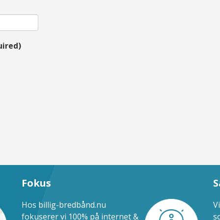
ired)
Fokus
S
Hos billig-bredbånd.nu
V
fokuserer vi 100% på internet &
s