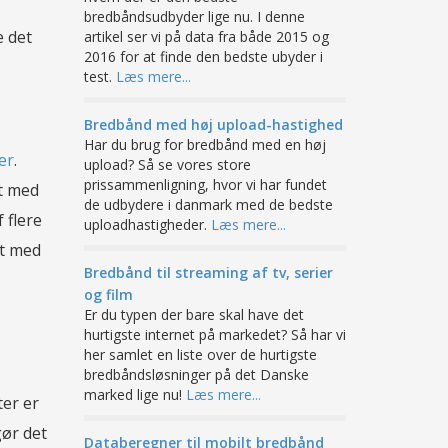
bredbåndsudbyder lige nu. I denne
e det
artikel ser vi på data fra både 2015 og
2016 for at finde den bedste ubyder i
test.
Læs mere...
Bredbånd med høj upload-hastighed
Har du brug for bredbånd med en høj
er
.
upload? Så se vores store
prissammenligning, hvor vi har fundet
t med
de udbydere i danmark med de bedste
 flere
uploadhastigheder.
Læs mere...
et med
Bredbånd til streaming af tv, serier
og film
Er du typen der bare skal have det
hurtigste internet på markedet? Så har vi
her samlet en liste over de hurtigste
bredbåndsløsninger på det Danske
marked lige nu!
Læs mere...
ter er
gør det
Databeregner til mobilt bredbånd