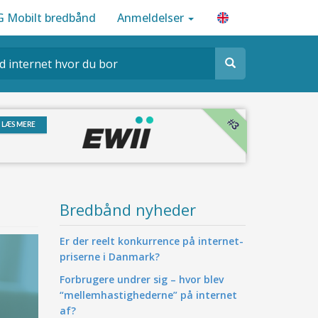
G Mobilt bredbånd
Anmeldelser
#3
LÆS MERE
Bredbånd nyheder
Er der reelt konkurrence på internet-
priserne i Danmark?
Forbrugere undrer sig – hvor blev
“mellemhastighederne” på internet
af?