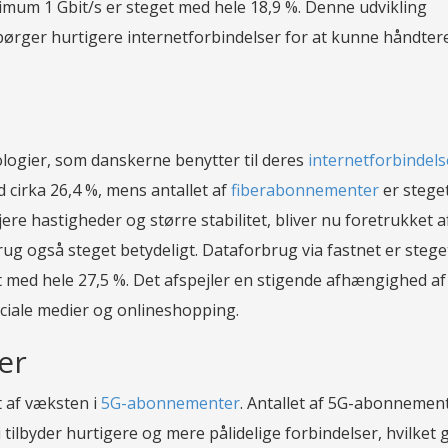
um 1 Gbit/s er steget med hele 18,9 %. Denne udvikling
spørger hurtigere internetforbindelser for at kunne håndter
ologier, som danskerne benytter til deres
internetforbindels
 cirka 26,4 %, mens antallet af
fiberabonnementer
er stege
jere hastigheder og større stabilitet, bliver nu foretrukket af
ug også steget betydeligt. Dataforbrug via fastnet er steg
t med hele 27,5 %. Det afspejler en stigende afhængighed af
ciale medier og onlineshopping.
er
t af væksten i
5G-abonnementer
. Antallet af 5G-abonnemen
tilbyder hurtigere og mere pålidelige forbindelser, hvilket 