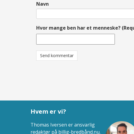
Navn
Hvor mange ben har et menneske? (Requ
Hvem er vi?
Thomas Iversen er ansvarlig
redaktør på billig-bredbånd.nu.